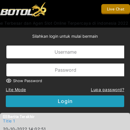
Live Chat
 Terbesar dan Agen Slot Online Terpercaya di indonesia 2022
Silahkan login untuk mulai bermain
Show Password
Lite Mode
Lupa password?
Login
Berita Terakhir
Title 1
20-10-2022 14:02:51